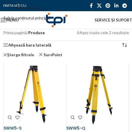
PARTAJAȚI CU:
Salt la navigare
Salt la conținutul principal
MENIU
SERVICE ȘI SUPORT
Prima pagină
/
Produse
Afișez toate cele 2 rezultate
Afișează bara laterală
Șterge filtrele
SurvPoint
SWW5-S
SWW5-Q